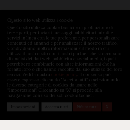
Condizioni di vendita
Questo sito web utilizza i cookie
Privacy Policy
Questo sito utilizza cookie tecnici e di profilazione di
terze parti, per inviarti messaggi pubblicitari mirati e
Impostazioni cookie
servizi in linea con le tue preferenze, per personalizzare
contenuti ed annunci e per analizzare il nostro traffico.
Condividiamo inoltre informazioni sul modo in cui
utilizza il nostro sito con i nostri partner che si occupano
di analisi dei dati web, pubblicità e social media, i quali
potrebbero combinarle con altre informazioni che ha
TENUTA BARÀC © 2026. All rights reserved - P.iva
fornito loro o che hanno raccolto dal suo utilizzo dei loro
servizi. Vedi la nostra
cookie policy
. Il consenso può
02645360047 - Credits:
MSMDigital.it
essere espresso cliccando "Accetta tutti” o selezionando
le diverse categorie di cookies da usare nelle
"Impostazioni". Cliccando su "X" si procede alla
navigazione con uso dei soli cookie tecnici.
Impostazioni
Accetta tutti
Rifiuta tutti
X