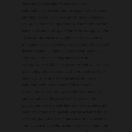
dicta sunt, explicabo. Nemo enim ipsam
voluptatem, quia voluptas sit, aspernatur aut odit
aut fugit, sed quia consequuntur magni dolores
eos, qui ratione voluptatem sequi nesciunt, neque
porro quisquam est, qui dolorem ipsum, quia dolor
sit, amet, consectetur, adipisci velit, sed quia non
numquam eius modi tempora incidunt, ut labore et
dolore magnam aliquam quaerat voluptatem. Ut
enim ad minima veniam, quis nostrum
exercitationem ullam corporis suscipit laboriosam,
nisi ut aliquid ex ea commodi consequatur? Quis
autem vel eum iure reprehenderit, qui in ea
voluptate velit esse, quam nihil molestiae
consequatur, vel illum, qui dolorem eum fugiat,
quo voluptas nulla pariatur? At vero eos et
accusamus et iusto odio dignissimos ducimus, qui
blanditiis praesentium voluptatum deleniti atque
corrupti, quos dolores et quas molestias excepturi
sint, obcaecati cupiditate non provident, similique