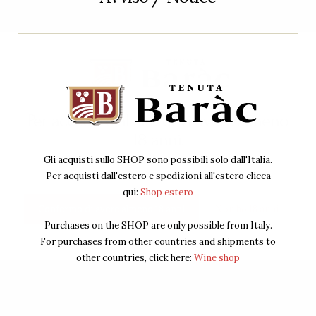
d to
civilized things in the world
rece
khorn
and one of the most natural
cl
y
things of the world that has
sty
2 or
been brought to the greatest
uniq
elect
perfection, and it offers a
10%
greater range for enjoyment.
Per accedere al sito devi avere almeno
Anna Diaz
18 anni.
Customer
Gli acquisti sullo SHOP sono possibili solo dall'Italia.
Per acquisti dall'estero e spedizioni all'estero clicca
qui:
Shop estero
Confermo di avere almeno 18 anni
Non ho 18 anni
Purchases on the SHOP are only possible from Italy.
For purchases from other countries and shipments to
other countries, click here:
Wine shop