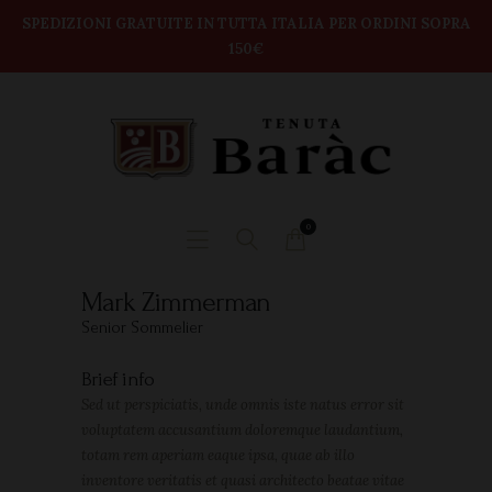
modal-check
Home
SPEDIZIONI GRATUITE IN TUTTA ITALIA PER ORDINI SOPRA
150€
TENUTA BARAC
Shop
DEGUSTAZIONI
BOX VINI
CONTATTI
0
Mark Zimmerman
Senior Sommelier
Brief info
Sed ut perspiciatis, unde omnis iste natus error sit
voluptatem accusantium doloremque laudantium,
totam rem aperiam eaque ipsa, quae ab illo
inventore veritatis et quasi architecto beatae vitae