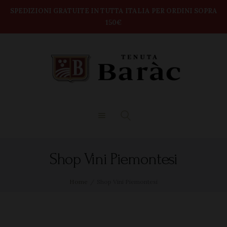
modal-check
Home
SPEDIZIONI GRATUITE IN TUTTA ITALIA PER ORDINI SOPRA
150€
TENUTA BARAC
Shop
DEGUSTAZIONI
BOX VINI
CONTATTI
Shop Vini Piemontesi
Home
Shop Vini Piemontesi