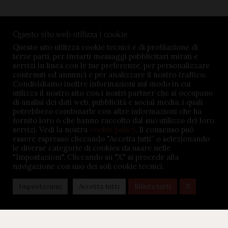
Condizioni di vendita
Questo sito web utilizza i cookie
Privacy Policy
Questo sito utilizza cookie tecnici e di profilazione di
terze parti, per inviarti messaggi pubblicitari mirati e
Impostazioni cookie
servizi in linea con le tue preferenze, per personalizzare
contenuti ed annunci e per analizzare il nostro traffico.
Condividiamo inoltre informazioni sul modo in cui
utilizza il nostro sito con i nostri partner che si occupano
di analisi dei dati web, pubblicità e social media, i quali
potrebbero combinarle con altre informazioni che ha
fornito loro o che hanno raccolto dal suo utilizzo dei loro
TENUTA BARÀC © 2026. All rights reserved - P.iva
servizi. Vedi la nostra
cookie policy
. Il consenso può
02645360047 - Credits:
MSMDigital.it
essere espresso cliccando "Accetta tutti” o selezionando
le diverse categorie di cookies da usare nelle
"Impostazioni". Cliccando su "X" si procede alla
navigazione con uso dei soli cookie tecnici.
Impostazioni
Accetta tutti
Rifiuta tutti
X