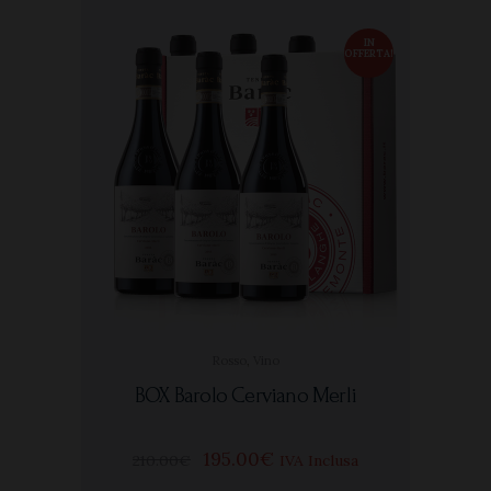
IN
OFFERTA!
Rosso
,
Vino
BOX Barolo Cerviano Merli
195
00
€
210
00
€
IVA Inclusa