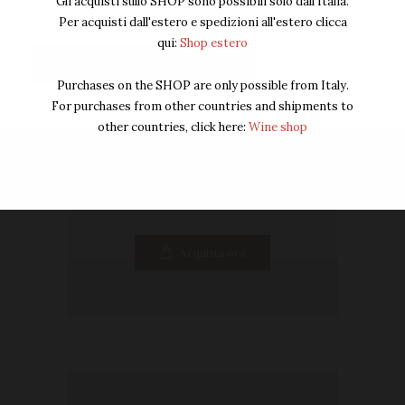
Gli acquisti sullo SHOP sono possibili solo dall'Italia.
Per acquisti dall'estero e spedizioni all'estero clicca
qui:
Shop estero
Confermo di avere almeno 18 anni
Non ho 18 anni
Purchases on the SHOP are only possible from Italy.
For purchases from other countries and shipments to
Rosso
,
Vino
other countries, click here:
Wine shop
BOX Barbera d’Alba Superiore
120
00
€
132
00
€
IVA Inclusa
Acquista ora