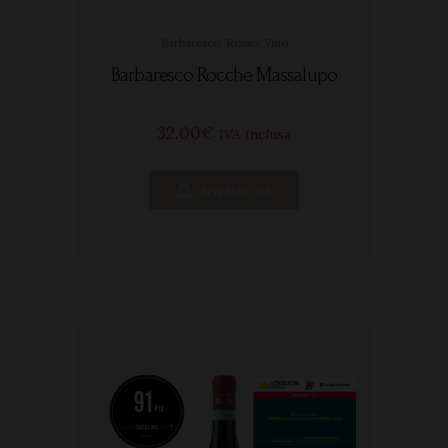
Barbaresco
,
Rosso
,
Vino
Barbaresco Rocche Massalupo
32
00
€
IVA Inclusa
Acquista ora