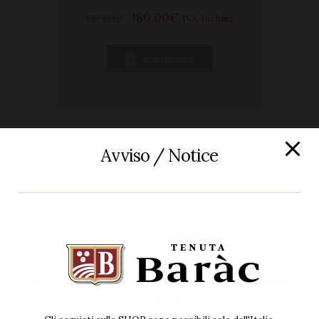
180
00
€
192
00
€
IVA Inclusa
Acquista ora
Avviso / Notice
IN
OFFERTA!
Per accedere al sito devi avere almeno
18 anni.