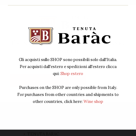
Packaging
Vino Bianco
Vino Rosato
Vino Rosso
Per accedere al sito devi avere almeno
18 anni.
Gli acquisti sullo SHOP sono possibili solo dall'Italia.
Per acquisti dall'estero e spedizioni all'estero clicca
qui:
Shop estero
Confermo di avere almeno 18 anni
Non ho 18 anni
Purchases on the SHOP are only possible from Italy.
For purchases from other countries and shipments to
other countries, click here:
Wine shop
Home
TENUTA BARAC