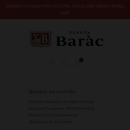
modal-check
Home
SPEDIZIONI GRATUITE IN TUTTA ITALIA PER ORDINI SOPRA
150€
TENUTA BARAC
Shop
DEGUSTAZIONI
BOX VINI
CONTATTI
0
Recedere dal contratto
Inserisci il numero d’ordine e l’email
usata per l’acquisto. Verificheremo la
titolarità e potrai inviare la
dichiarazione di recesso.