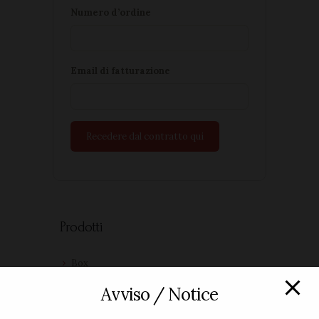
Numero d’ordine
Email di fatturazione
Recedere dal contratto qui
Prodotti
Box
Grappe
Avviso / Notice
Magnum