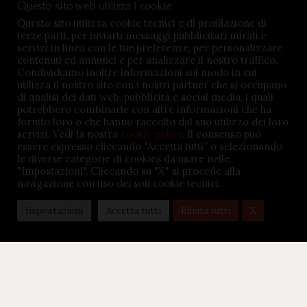
Questo sito web utilizza i cookie
Privacy Policy
Questo sito utilizza cookie tecnici e di profilazione di
terze parti, per inviarti messaggi pubblicitari mirati e
Impostazioni cookie
servizi in linea con le tue preferenze, per personalizzare
contenuti ed annunci e per analizzare il nostro traffico.
Condividiamo inoltre informazioni sul modo in cui
utilizza il nostro sito con i nostri partner che si occupano
di analisi dei dati web, pubblicità e social media, i quali
potrebbero combinarle con altre informazioni che ha
TENUTA BARÀC © 2026. All rights reserved - P.iva
fornito loro o che hanno raccolto dal suo utilizzo dei loro
servizi. Vedi la nostra
cookie policy
. Il consenso può
02645360047 - Credits:
MSMDigital.it
essere espresso cliccando "Accetta tutti” o selezionando
le diverse categorie di cookies da usare nelle
"Impostazioni". Cliccando su "X" si procede alla
navigazione con uso dei soli cookie tecnici.
Impostazioni
Accetta tutti
Rifiuta tutti
X
Recedere dal contratto qui