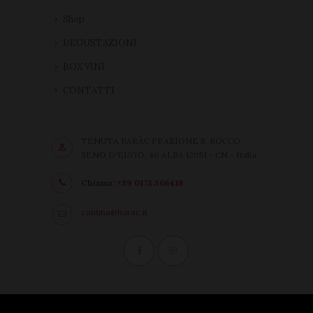
Shop
DEGUSTAZIONI
BOX VINI
CONTATTI
TENUTA BARÀC FRAZIONE S. ROCCO
SENO D'ELVIO, 40 ALBA 12051 - CN - Italia
Chiama:
+39 0173.366418
cantina@barac.it
Condizioni di vendita