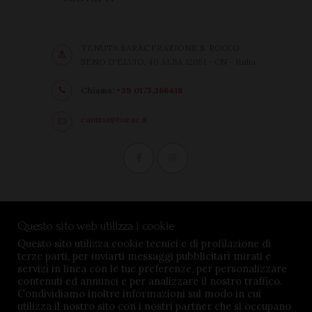
TENUTA BARÀC FRAZIONE S. ROCCO
SENO D'ELVIO, 40 ALBA 12051 - CN - Italia
Chiama:
+39 0173.366418
cantina@barac.it
Condizioni di vendita
Questo sito web utilizza i cookie
Privacy Policy
Questo sito utilizza cookie tecnici e di profilazione di
terze parti, per inviarti messaggi pubblicitari mirati e
Impostazioni cookie
servizi in linea con le tue preferenze, per personalizzare
contenuti ed annunci e per analizzare il nostro traffico.
Condividiamo inoltre informazioni sul modo in cui
utilizza il nostro sito con i nostri partner che si occupano