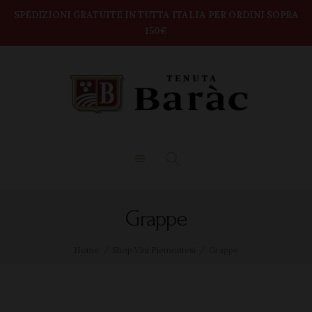
modal-check
Home
SPEDIZIONI GRATUITE IN TUTTA ITALIA PER ORDINI SOPRA
150€
TENUTA BARAC
Shop
DEGUSTAZIONI
BOX VINI
CONTATTI
Grappe
Home
Shop Vini Piemontesi
Grappe