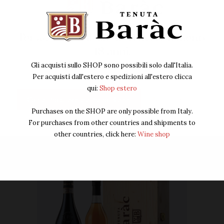
Special BOX Barbaresco e Grappa
Per accedere al sito devi avere almeno
66
00
€
IVA Inclusa
18 anni.
Gli acquisti sullo SHOP sono possibili solo dall'Italia.
Acquista ora
Per acquisti dall'estero e spedizioni all'estero clicca
qui:
Shop estero
Confermo di avere almeno 18 anni
Non ho 18 anni
Purchases on the SHOP are only possible from Italy.
For purchases from other countries and shipments to
other countries, click here:
Wine shop