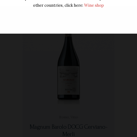
other countries, click here:
Wine shop
Rosso
,
Vino
Magnum Barolo DOCG Cerviano-
Merli