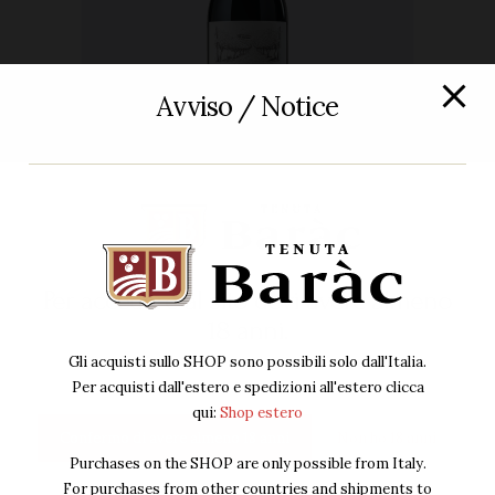
Avviso / Notice
Rosso
,
Vino
Magnum Barbera d’Alba superiore
DOC
Per accedere al sito devi avere almeno
49
00
€
IVA Inclusa
18 anni.
Gli acquisti sullo SHOP sono possibili solo dall'Italia.
Acquista ora
Per acquisti dall'estero e spedizioni all'estero clicca
qui:
Shop estero
Confermo di avere almeno 18 anni
Non ho 18 anni
Purchases on the SHOP are only possible from Italy.
For purchases from other countries and shipments to