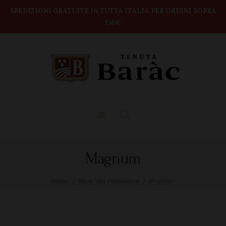
modal-check
Home
SPEDIZIONI GRATUITE IN TUTTA ITALIA PER ORDINI SOPRA
150€
TENUTA BARAC
Shop
DEGUSTAZIONI
BOX VINI
CONTATTI
Magnum
Home
Shop Vini Piemontesi
Magnum