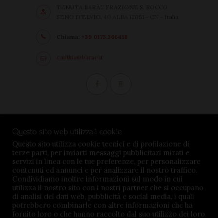
TENUTA BARÀC FRAZIONE S. ROCCO
SENO D'ELVIO, 40 ALBA 12051 - CN - Italia
Chiama:
+39 0173.366418
cantina@barac.it
Condizioni di vendita
Questo sito web utilizza i cookie
Privacy Policy
Questo sito utilizza cookie tecnici e di profilazione di
terze parti, per inviarti messaggi pubblicitari mirati e
Impostazioni cookie
servizi in linea con le tue preferenze, per personalizzare
contenuti ed annunci e per analizzare il nostro traffico.
Condividiamo inoltre informazioni sul modo in cui
utilizza il nostro sito con i nostri partner che si occupano
di analisi dei dati web, pubblicità e social media, i quali
potrebbero combinarle con altre informazioni che ha
TENUTA BARÀC © 2026. All rights reserved - P.iva
fornito loro o che hanno raccolto dal suo utilizzo dei loro