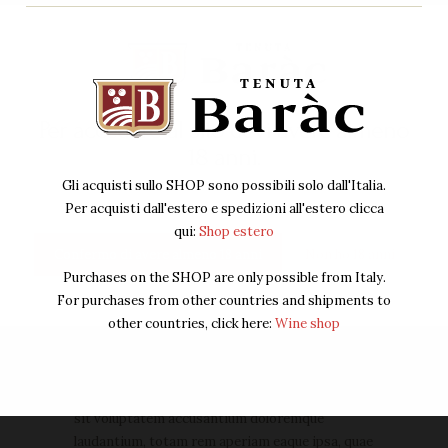
Per accedere al sito devi avere almeno
18 anni.
Gli acquisti sullo SHOP sono possibili solo dall'Italia.
Per acquisti dall'estero e spedizioni all'estero clicca
qui:
Shop estero
Confermo di avere almeno 18 anni
Non ho 18 anni
Daily Wine News: The Art of
Purchases on the SHOP are only possible from Italy.
Storytelling
For purchases from other countries and shipments to
other countries, click here:
Wine shop
By Tenuta Baràc
Settembre 22, 2016
0
Comments
Sed ut perspiciatis, unde omnis iste natus error
sit voluptatem accusantium doloremque
laudantium, totam rem aperiam eaque ipsa, quae