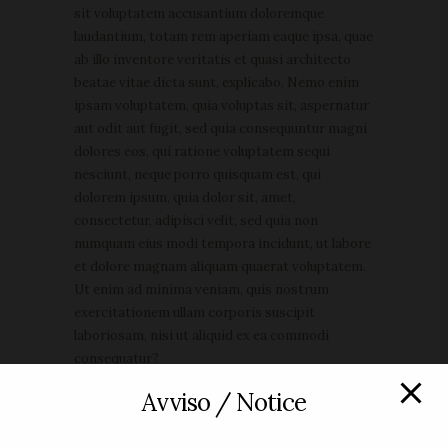
sit voluptatem accusantium doloremque
laudantium, totam rem aperiam eaque ipsa, quae
ab illo inventore veritatis et quasi architecto
beatae vitae dicta sunt, explicabo. Nemo enim
ipsam voluptatem, quia voluptas sit, aspernatur
aut odit aut fugit, sed quia consequuntur magni
dolores eos, qui ratione voluptatem sequi
nesciunt, neque porro quisquam est, qui
dolorem ipsum, quia dolor sit, amet,
consectetur, adipisci velit, sed quia non
numquam eius modi tempora incidunt, ut labore
et dolore magnam aliquam quaerat voluptatem.
Ut enim ad minima veniam, quis nostrum
exercitationem ullam corporis suscipit
laboriosam, nisi ut aliquid ex ea commodi
consequatur?
Avviso / Notice
Learn More