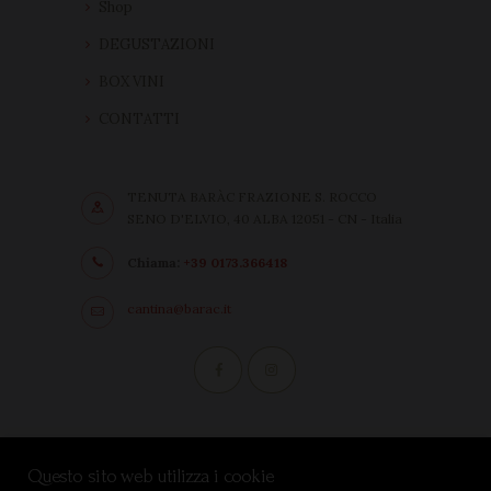
Shop
DEGUSTAZIONI
BOX VINI
CONTATTI
TENUTA BARÀC FRAZIONE S. ROCCO
SENO D'ELVIO, 40 ALBA 12051 - CN - Italia
Chiama:
+39 0173.366418
cantina@barac.it
Condizioni di vendita
Questo sito web utilizza i cookie
Privacy Policy