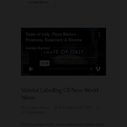
Learn More
Varietal Labelling Of New World
Wines
By Tenuta Baràc
Settembre 26, 2016
0
Comments
Sed ut perspiciatis, unde omnis iste natus error