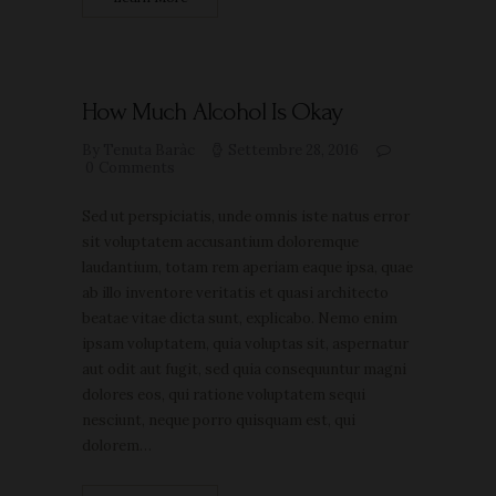
How Much Alcohol Is Okay
By Tenuta Baràc
Settembre 28, 2016
0
Comments
Sed ut perspiciatis, unde omnis iste natus error
sit voluptatem accusantium doloremque
laudantium, totam rem aperiam eaque ipsa, quae
ab illo inventore veritatis et quasi architecto
beatae vitae dicta sunt, explicabo. Nemo enim
ipsam voluptatem, quia voluptas sit, aspernatur
aut odit aut fugit, sed quia consequuntur magni
dolores eos, qui ratione voluptatem sequi
nesciunt, neque porro quisquam est, qui
dolorem…