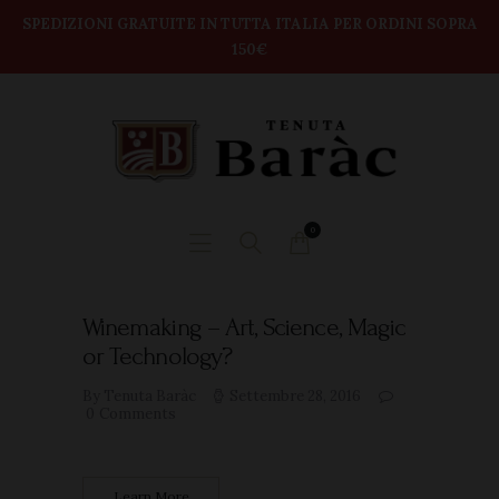
modal-check
Home
SPEDIZIONI GRATUITE IN TUTTA ITALIA PER ORDINI SOPRA
150€
TENUTA BARAC
Shop
DEGUSTAZIONI
BOX VINI
CONTATTI
0
Winemaking – Art, Science, Magic
or Technology?
By Tenuta Baràc
Settembre 28, 2016
0
Comments
Learn More