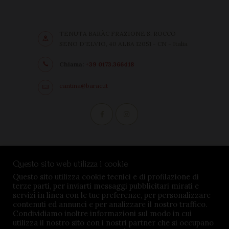
TENUTA BARÀC FRAZIONE S. ROCCO
SENO D'ELVIO, 40 ALBA 12051 - CN - Italia
Chiama:
+39 0173.366418
cantina@barac.it
Condizioni di vendita
Questo sito web utilizza i cookie
Privacy Policy
Questo sito utilizza cookie tecnici e di profilazione di
terze parti, per inviarti messaggi pubblicitari mirati e
Impostazioni cookie
servizi in linea con le tue preferenze, per personalizzare
contenuti ed annunci e per analizzare il nostro traffico.
Condividiamo inoltre informazioni sul modo in cui
utilizza il nostro sito con i nostri partner che si occupano