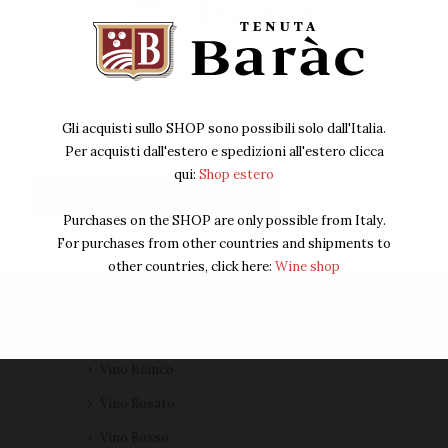
rerum hic tenetur a sapiente delectus, ut aut
reiciendis voluptatibus maiores alias
consequatur aut perferendis doloribus
Per accedere al sito devi avere almeno
asperiores repellat.
18 anni.
Gli acquisti sullo SHOP sono possibili solo dall'Italia.
Per acquisti dall'estero e spedizioni all'estero clicca
qui:
Shop estero
Prodotti
Confermo di avere almeno 18 anni
Non ho 18 anni
Purchases on the SHOP are only possible from Italy.
Box
For purchases from other countries and shipments to
other countries, click here:
Wine shop
Grappe
Magnum
Packaging
Vino Bianco
Vino Rosato
Vino Rosso