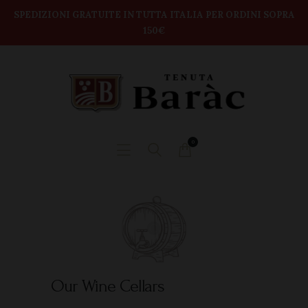
modal-check
Home
SPEDIZIONI GRATUITE IN TUTTA ITALIA PER ORDINI SOPRA
150€
TENUTA BARAC
Shop
DEGUSTAZIONI
BOX VINI
CONTATTI
0
Our Wine Cellars