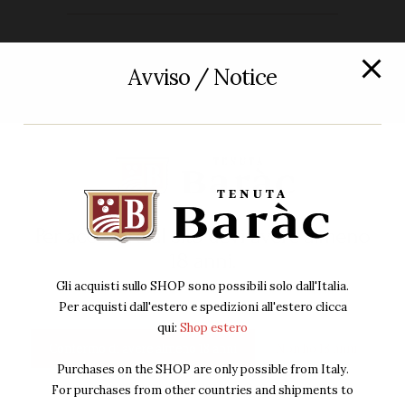
Avviso / Notice
You May Also Like
01
january
Cabernet Sauvignon
Per accedere al sito devi avere almeno
01
january
18 anni.
Winemaking – Art, Science, Magic or
Technology?
Gli acquisti sullo SHOP sono possibili solo dall'Italia.
Per acquisti dall'estero e spedizioni all'estero clicca
qui:
Shop estero
01
january
Confermo di avere almeno 18 anni
Non ho 18 anni
Purchases on the SHOP are only possible from Italy.
Varietal Labelling Of New World Wines
For purchases from other countries and shipments to