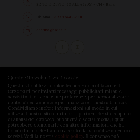
SENO D'ELVIO, 40 ALBA 12051 - CN - Italia
Chiama:
+39 0173.366418
cantina@barac.it
Condizioni di vendita
Questo sito web utilizza i cookie
Privacy Policy
Questo sito utilizza cookie tecnici e di profilazione di
terze parti, per inviarti messaggi pubblicitari mirati e
Impostazioni cookie
servizi in linea con le tue preferenze, per personalizzare
contenuti ed annunci e per analizzare il nostro traffico.
Condividiamo inoltre informazioni sul modo in cui
utilizza il nostro sito con i nostri partner che si occupano
di analisi dei dati web, pubblicità e social media, i quali
potrebbero combinarle con altre informazioni che ha
TENUTA BARÀC © 2026. All rights reserved - P.iva
fornito loro o che hanno raccolto dal suo utilizzo dei loro
servizi. Vedi la nostra
cookie policy
. Il consenso può
02645360047 - Credits:
MSMDigital.it