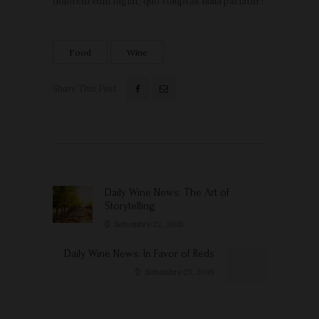
dolorem eum fugiat, quo voluptas nulla pariatur?
Food
Wine
Share This Post
Navigazione
articoli
Daily Wine News: The Art of
Previous
Storytelling
post:
Settembre 22, 2016
Daily Wine News: In Favor of Reds
Next
post:
Settembre 23, 2016