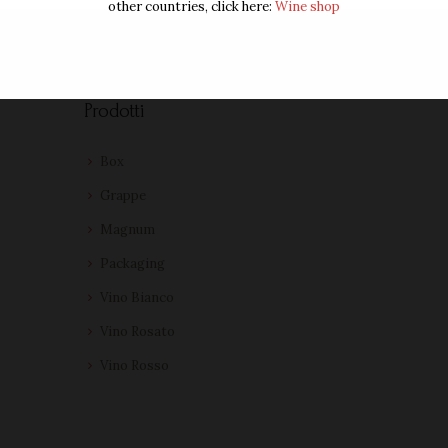
other countries, click here:
Wine shop
Prodotti
Box
Grappe
Magnum
Packaging
Vino Bianco
Vino Rosato
Vino Rosso