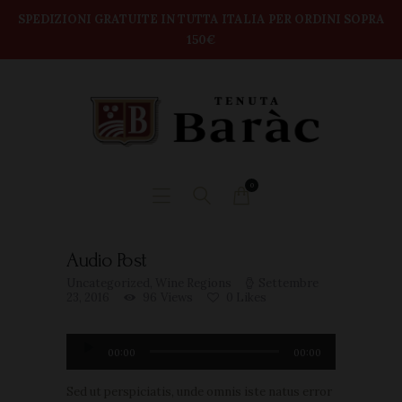
modal-check
Home
SPEDIZIONI GRATUITE IN TUTTA ITALIA PER ORDINI SOPRA
150€
TENUTA BARAC
Shop
DEGUSTAZIONI
BOX VINI
CONTATTI
0
Audio Post
Uncategorized
,
Wine Regions
Settembre
23, 2016
96
Views
0
Likes
Audio
00:00
00:00
Player
Sed ut perspiciatis, unde omnis iste natus error