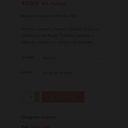
49
00
€
IVA Inclusa
Magnum Langhe Nebbiolo DOC
Profumo intenso e lineare. Sentori di rosa e
confettura di ciliegie. Tannino morbido e
vellutato. Al palato è robusto ed elegante.
Quantità
Annata
Magnum
Acquista ora
Langhe
Nebbiolo
DOC
Categoria:
Magnum
quantità
Tag:
rosso
,
vino