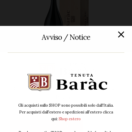
Avviso / Notice
Rosso
,
Vino
Jeroboam 3L Barolo DOCG Cerviano-
Per accedere al sito devi avere almeno
Merli
18 anni.
195
00
€
IVA Inclusa
Gli acquisti sullo SHOP sono possibili solo dall'Italia.
Per acquisti dall'estero e spedizioni all'estero clicca
Acquista ora
qui:
Shop estero
Confermo di avere almeno 18 anni
Non ho 18 anni