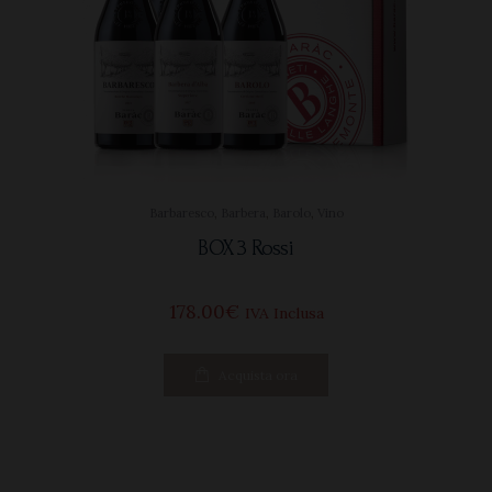
Barbaresco
,
Barbera
,
Barolo
,
Vino
BOX 3 Rossi
178
00
€
IVA Inclusa
Acquista ora