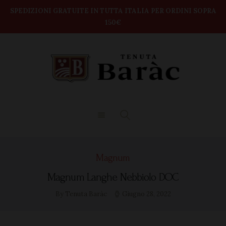
modal-check
Home
SPEDIZIONI GRATUITE IN TUTTA ITALIA PER ORDINI SOPRA
150€
TENUTA BARAC
Shop
DEGUSTAZIONI
BOX VINI
CONTATTI
Magnum
Magnum Langhe Nebbiolo DOC
By Tenuta Baràc
Giugno 28, 2022