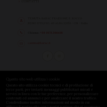
CONTATTI
TENUTA BARÀC FRAZIONE S. ROCCO
SENO D'ELVIO, 40 ALBA 12051 - CN - Italia
Chiama:
+39 0173.366418
cantina@barac.it
Condizioni di vendita
Questo sito web utilizza i cookie
Privacy Policy
Questo sito utilizza cookie tecnici e di profilazione di
terze parti, per inviarti messaggi pubblicitari mirati e
Impostazioni cookie
servizi in linea con le tue preferenze, per personalizzare
contenuti ed annunci e per analizzare il nostro traffico.
Condividiamo inoltre informazioni sul modo in cui
utilizza il nostro sito con i nostri partner che si occupano