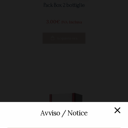
Pack Box 2 bottiglie
3
00
€
IVA Inclusa
Acquista ora
Avviso / Notice