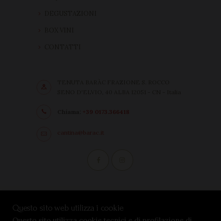
DEGUSTAZIONI
BOX VINI
CONTATTI
TENUTA BARÀC FRAZIONE S. ROCCO
SENO D'ELVIO, 40 ALBA 12051 - CN - Italia
Chiama:
+39 0173.366418
cantina@barac.it
Condizioni di vendita
Questo sito web utilizza i cookie
Privacy Policy
Questo sito utilizza cookie tecnici e di profilazione di