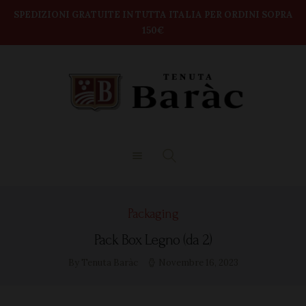
modal-check
Home
SPEDIZIONI GRATUITE IN TUTTA ITALIA PER ORDINI SOPRA
150€
TENUTA BARAC
Shop
DEGUSTAZIONI
BOX VINI
CONTATTI
Packaging
Pack Box Legno (da 2)
By Tenuta Baràc
Novembre 16, 2023