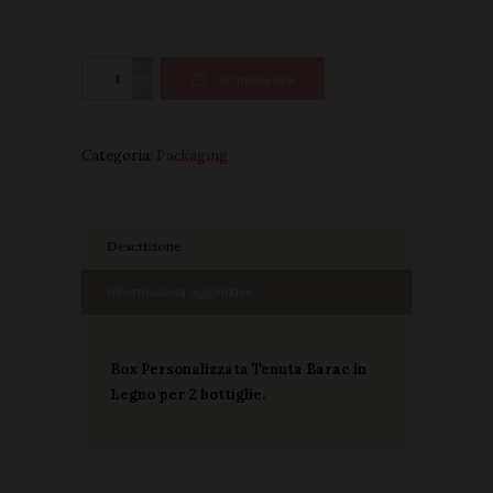
Pack
Acquista ora
Box
Legno
(da
Categoria:
Packaging
2)
quantità
Descrizione
Informazioni aggiuntive
Box Personalizzata Tenuta Barac in
Legno per 2 bottiglie.