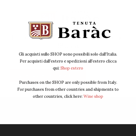
Per accedere al sito devi avere almeno
18 anni.
Pack Box 1 bottiglia
Gli acquisti sullo SHOP sono possibili solo dall'Italia.
Per acquisti dall'estero e spedizioni all'estero clicca
2
00
€
qui:
Shop estero
IVA Inclusa
Confermo di avere almeno 18 anni
Non ho 18 anni
Purchases on the SHOP are only possible from Italy.
Acquista ora
For purchases from other countries and shipments to
other countries, click here:
Wine shop