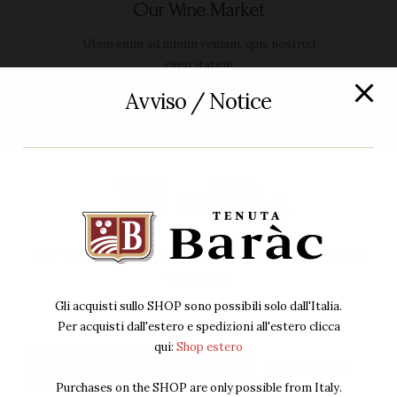
Our Wine Market
Utem enim ad minim veniam, quis nostrud
exercitation
Avviso / Notice
Prodotti
Box
Grappe
Per accedere al sito devi avere almeno
Magnum
18 anni.
Packaging
Gli acquisti sullo SHOP sono possibili solo dall'Italia.
Vino Bianco
Per acquisti dall'estero e spedizioni all'estero clicca
Vino Rosato
qui:
Shop estero
Confermo di avere almeno 18 anni
Non ho 18 anni
Vino Rosso
Purchases on the SHOP are only possible from Italy.