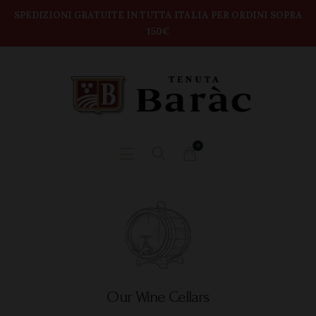
modal-check
Home
SPEDIZIONI GRATUITE IN TUTTA ITALIA PER ORDINI SOPRA
150€
TENUTA BARAC
Shop
DEGUSTAZIONI
BOX VINI
CONTATTI
0
Our Wine Cellars