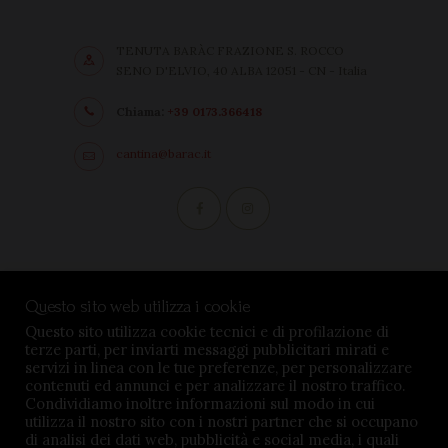
TENUTA BARÀC FRAZIONE S. ROCCO
SENO D'ELVIO, 40 ALBA 12051 - CN - Italia
Chiama:
+39 0173.366418
cantina@barac.it
Condizioni di vendita
Questo sito web utilizza i cookie
Privacy Policy
Questo sito utilizza cookie tecnici e di profilazione di
terze parti, per inviarti messaggi pubblicitari mirati e
Impostazioni cookie
servizi in linea con le tue preferenze, per personalizzare
contenuti ed annunci e per analizzare il nostro traffico.
Condividiamo inoltre informazioni sul modo in cui
utilizza il nostro sito con i nostri partner che si occupano
di analisi dei dati web, pubblicità e social media, i quali