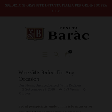
modal-check
Home
SPEDIZIONI GRATUITE IN TUTTA ITALIA PER ORDINI SOPRA
150€
TENUTA BARAC
Shop
DEGUSTAZIONI
BOX VINI
CONTATTI
0
Wine Gifts Perfect For Any
Occasion
Our News
,
Uncategorized
,
Wine Regions
Settembre 24, 2016
173
Views
0
Likes
Sed ut perspiciatis, unde omnis iste natus error