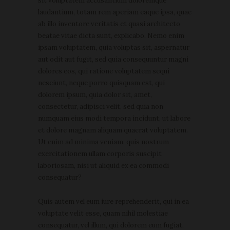
sit voluptatem accusantium doloremque
laudantium, totam rem aperiam eaque ipsa, quae
ab illo inventore veritatis et quasi architecto
beatae vitae dicta sunt, explicabo. Nemo enim
ipsam voluptatem, quia voluptas sit, aspernatur
aut odit aut fugit, sed quia consequuntur magni
dolores eos, qui ratione voluptatem sequi
nesciunt, neque porro quisquam est, qui
dolorem ipsum, quia dolor sit, amet,
consectetur, adipisci velit, sed quia non
numquam eius modi tempora incidunt, ut labore
et dolore magnam aliquam quaerat voluptatem.
Ut enim ad minima veniam, quis nostrum
exercitationem ullam corporis suscipit
laboriosam, nisi ut aliquid ex ea commodi
consequatur?
Quis autem vel eum iure reprehenderit, qui in ea
voluptate velit esse, quam nihil molestiae
consequatur, vel illum, qui dolorem eum fugiat,