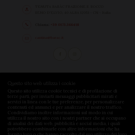
TENUTA BARÀC FRAZIONE S. ROCCO
SENO D'ELVIO, 40 ALBA 12051 - CN - Italia
Chiama:
+39 0173.366418
cantina@barac.it
Condizioni di vendita
Questo sito web utilizza i cookie
Privacy Policy
Questo sito utilizza cookie tecnici e di profilazione di
terze parti, per inviarti messaggi pubblicitari mirati e
Impostazioni cookie
servizi in linea con le tue preferenze, per personalizzare
contenuti ed annunci e per analizzare il nostro traffico.
Condividiamo inoltre informazioni sul modo in cui
utilizza il nostro sito con i nostri partner che si occupano
di analisi dei dati web, pubblicità e social media, i quali
potrebbero combinarle con altre informazioni che ha
fornito loro o che hanno raccolto dal suo utilizzo dei loro
TENUTA BARÀC © 2026. All rights reserved - P.iva