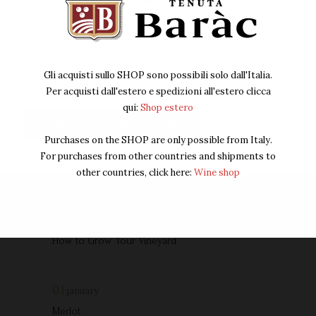
Per accedere al sito devi avere almeno
18 anni.
Gli acquisti sullo SHOP sono possibili solo dall'Italia.
Per acquisti dall'estero e spedizioni all'estero clicca
You May Also Like
qui:
Shop estero
Confermo di avere almeno 18 anni
Non ho 18 anni
Purchases on the SHOP are only possible from Italy.
01
january
For purchases from other countries and shipments to
Syrah
other countries, click here:
Wine shop
01
january
How to Grow Your Vineyard
01
january
Merlot