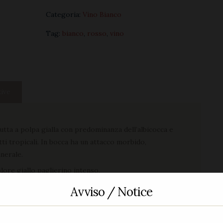
quantità
Categoria:
Vino Bianco
Tag:
bianco
,
rosso
,
vino
tive
utta a polpa gialla con predominanza dell’albicocca e
rutti tropicali. In bocca ha un attacco morbido,
inerale.
ore giallo paglierino intenso.
o, trova accostamenti con antipasti e piatti a base di
Avviso / Notice
– 10°