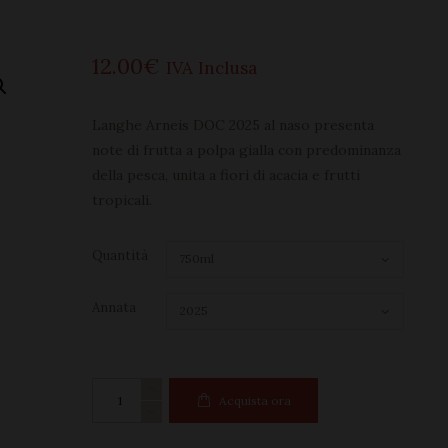
12
00
€
IVA Inclusa
Langhe Arneis DOC 2025 al naso presenta
note di frutta a polpa gialla con predominanza
della pesca, unita a fiori di acacia e frutti
tropicali.
Quantità
Annata
Langhe
Acquista ora
Arneis
DOC