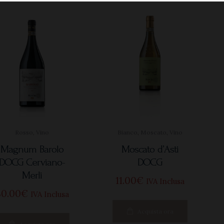
Rosso
,
Vino
Bianco
,
Moscato
,
Vino
Magnum Barolo
Moscato d’Asti
DOCG Cerviano-
DOCG
Merli
11
00
€
IVA Inclusa
80
00
€
IVA Inclusa
Acquista ora