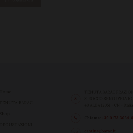
Acquista ora
Home
TENUTA BARÀC FRAZIO
S. ROCCO SENO D'ELVIO
TENUTA BARAC
40 ALBA 12051 - CN - Itali
Shop
Chiama:
+39 0173.36641
DEGUSTAZIONI
cantina@barac.it