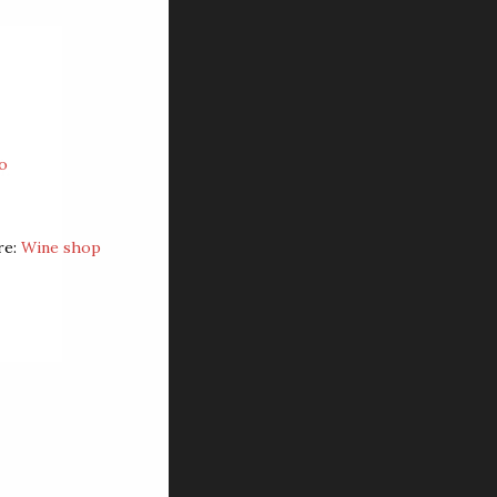
.
o
re:
Wine shop