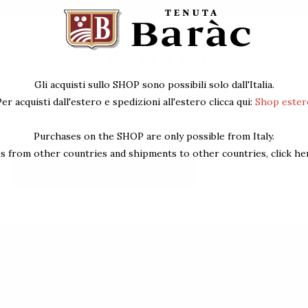
Gli acquisti sullo SHOP sono possibili solo dall'Italia.
Per accedere al sito devi avere almeno 18 anni
er acquisti dall'estero e spedizioni all'estero clicca qui:
Shop ester
Purchases on the SHOP are only possible from Italy.
s from other countries and shipments to other countries, click he
Confermo di avere almeno 18 anni
Non ho 18 anni