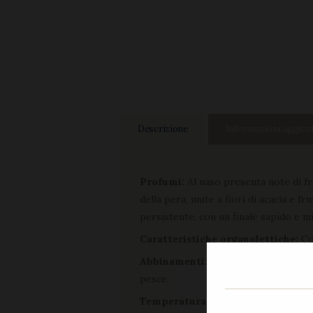
Descrizione
Informazioni aggiun
Profumi:
Al naso presenta note di fr
della pera, unite a fiori di acacia e f
persistente, con un finale sapido e m
Caratteristiche organolettiche:
Col
Abbinamenti:
perfetto come aperitiv
pesce.
Temperatura ideale di servizio:
8° 