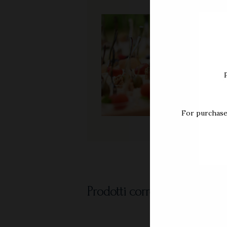
P
For purchase
Prodotti correlati