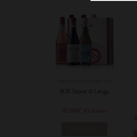
Arneis
,
Nebbiolo
,
Rosato
,
Vino
BOX Sapori di Langa
92
00
€
IVA Inclusa
Acquista ora