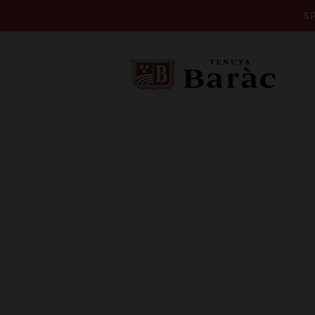
Home
SP
TENUTA
BARAC
Shop
DEGUSTAZIO
NI
BOX VINI
CONTATTI