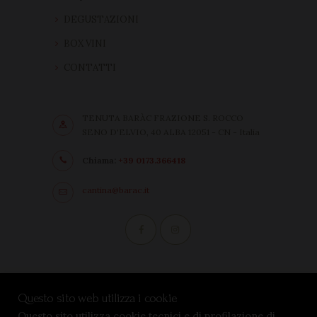
DEGUSTAZIONI
BOX VINI
CONTATTI
TENUTA BARÀC FRAZIONE S. ROCCO
SENO D'ELVIO, 40 ALBA 12051 - CN - Italia
Chiama:
+39 0173.366418
cantina@barac.it
Condizioni di vendita
Questo sito web utilizza i cookie
Privacy Policy
Questo sito utilizza cookie tecnici e di profilazione di