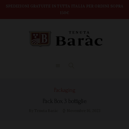
modal-check
Home
SPEDIZIONI GRATUITE IN TUTTA ITALIA PER ORDINI SOPRA
150€
TENUTA BARAC
Shop
DEGUSTAZIONI
BOX VINI
CONTATTI
Packaging
Pack Box 3 bottiglie
By Tenuta Baràc
Novembre 16, 2023