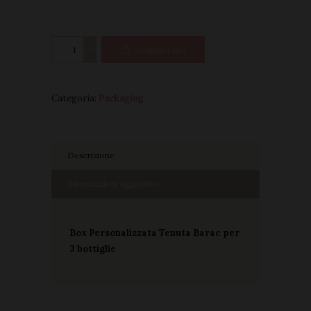
Pack
Acquista ora
Box
3
bottiglie
Categoria:
Packaging
quantità
Descrizione
Informazioni aggiuntive
Box Personalizzata Tenuta Barac per
3 bottiglie