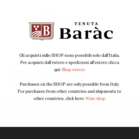
Per accedere al sito devi avere almeno
18 anni.
Pack Box 1 bottiglia
Gli acquisti sullo SHOP sono possibili solo dall'Italia.
Per acquisti dall'estero e spedizioni all'estero clicca
2
00
€
qui:
Shop estero
IVA Inclusa
Confermo di avere almeno 18 anni
Non ho 18 anni
Purchases on the SHOP are only possible from Italy.
Acquista ora
For purchases from other countries and shipments to
other countries, click here:
Wine shop