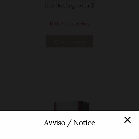
Pack Box Legno (da 2)
11
00
€
IVA Inclusa
Acquista ora
Avviso / Notice