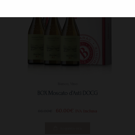
Bianco
,
Vino
BOX Moscato d’Asti DOCG
60
00
€
66
00
€
IVA Inclusa
Acquista ora