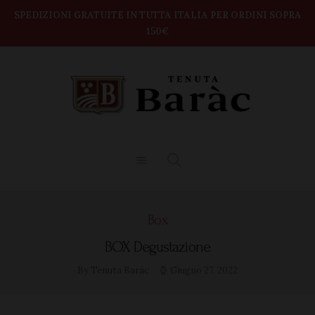
modal-check
Home
SPEDIZIONI GRATUITE IN TUTTA ITALIA PER ORDINI SOPRA
150€
TENUTA BARAC
Shop
DEGUSTAZIONI
BOX VINI
CONTATTI
Box
BOX Degustazione
By Tenuta Baràc
Giugno 27, 2022