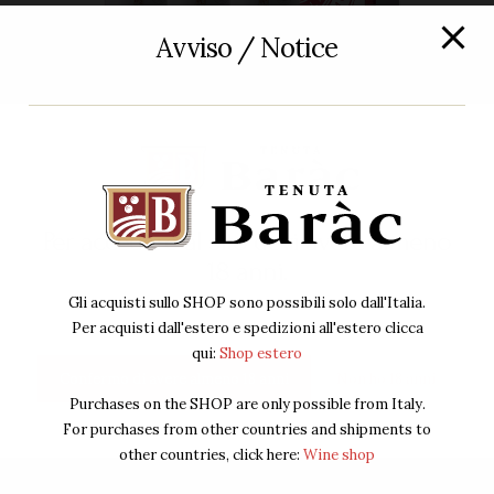
Avviso / Notice
Rosso
,
Vino
BOX Barbaresco Rocche Massalupo
180
00
€
192
00
€
IVA Inclusa
Per accedere al sito devi avere almeno
Acquista ora
18 anni.
Gli acquisti sullo SHOP sono possibili solo dall'Italia.
Per acquisti dall'estero e spedizioni all'estero clicca
qui:
Shop estero
Confermo di avere almeno 18 anni
Non ho 18 anni
Purchases on the SHOP are only possible from Italy.
For purchases from other countries and shipments to
other countries, click here:
Wine shop
IN
OFFERTA!