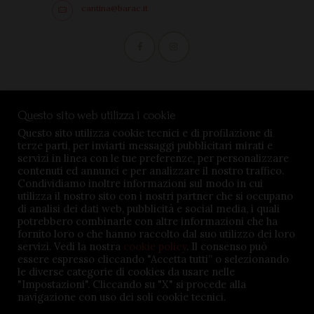
cantina@barac.it
Condizioni di vendita
Questo sito web utilizza i cookie
Privacy Policy
Questo sito utilizza cookie tecnici e di profilazione di
terze parti, per inviarti messaggi pubblicitari mirati e
Impostazioni cookie
servizi in linea con le tue preferenze, per personalizzare
contenuti ed annunci e per analizzare il nostro traffico.
Condividiamo inoltre informazioni sul modo in cui
utilizza il nostro sito con i nostri partner che si occupano
di analisi dei dati web, pubblicità e social media, i quali
potrebbero combinarle con altre informazioni che ha
TENUTA BARÀC © 2026. All rights reserved - P.iva
fornito loro o che hanno raccolto dal suo utilizzo dei loro
servizi. Vedi la nostra
cookie policy
. Il consenso può
02645360047 - Credits:
MSMDigital.it
essere espresso cliccando "Accetta tutti” o selezionando
le diverse categorie di cookies da usare nelle
"Impostazioni". Cliccando su "X" si procede alla
navigazione con uso dei soli cookie tecnici.